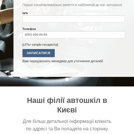
Перше ознайомлювальне заняття в найближчій до вас автошколі
Ім'я
Телефон
[cf7sr-simple-recaptcha]
Вам передзвонить менеджер для уточнення деталей
Наші філії автошкіл в
Києві
Для більш детальної інформації клікніть
по адресі та Ви попадете на сторінку