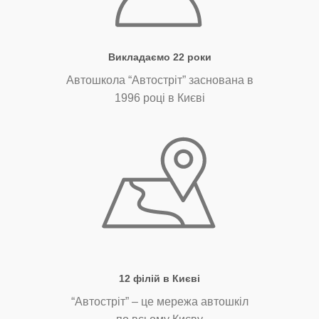
Викладаємо 22 роки
Автошкола “Автостріт” заснована в
1996 році в Києві
12 філій в Києві
“Автостріт” – це мережа автошкіл